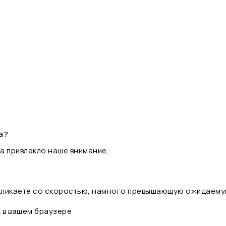
а?
а привлекло наше внимание.
 кликаете со скоростью, намного превышающую ожидаему
t в вашем браузере