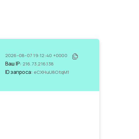
2026-08-07 19:12:40 +0000
Ваш IP:
216.73.216.138
ID запроса:
eCXHuU8OtqM1