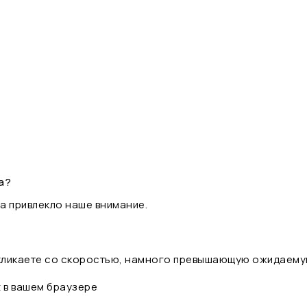
а?
а привлекло наше внимание.
 кликаете со скоростью, намного превышающую ожидаему
t в вашем браузере