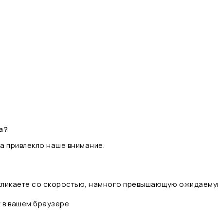
а?
а привлекло наше внимание.
 кликаете со скоростью, намного превышающую ожидаему
t в вашем браузере