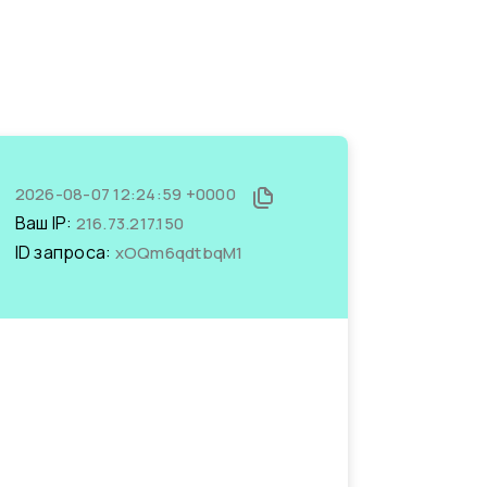
2026-08-07 12:24:59 +0000
Ваш IP:
216.73.217.150
ID запроса:
xOQm6qdtbqM1