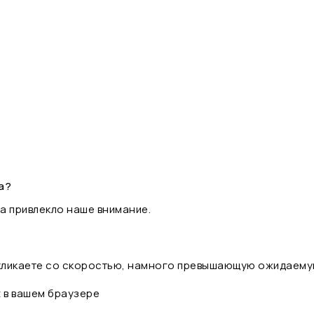
а?
а привлекло наше внимание.
 кликаете со скоростью, намного превышающую ожидаему
t в вашем браузере