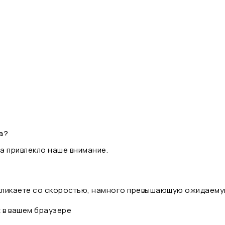
а?
а привлекло наше внимание.
 кликаете со скоростью, намного превышающую ожидаему
t в вашем браузере