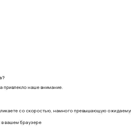
а?
а привлекло наше внимание.
 кликаете со скоростью, намного превышающую ожидаему
t в вашем браузере