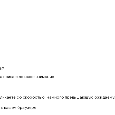
а?
а привлекло наше внимание.
 кликаете со скоростью, намного превышающую ожидаему
t в вашем браузере