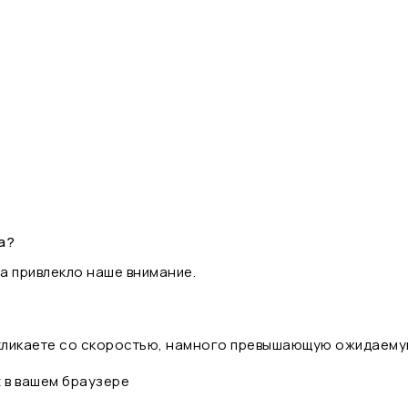
а?
а привлекло наше внимание.
 кликаете со скоростью, намного превышающую ожидаему
t в вашем браузере