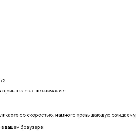
а?
а привлекло наше внимание.
 кликаете со скоростью, намного превышающую ожидаему
t в вашем браузере