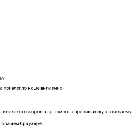
а?
а привлекло наше внимание.
 кликаете со скоростью, намного превышающую ожидаему
t в вашем браузере