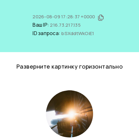
2026-08-09 17:28:37 +0000
Ваш IP:
216.73.217.135
ID запроса:
bSXddtWkOiE1
Разверните картинку горизонтально