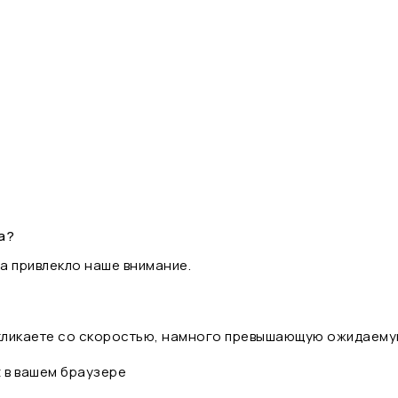
а?
а привлекло наше внимание.
 кликаете со скоростью, намного превышающую ожидаему
t в вашем браузере