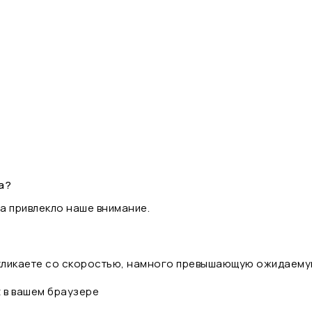
а?
а привлекло наше внимание.
 кликаете со скоростью, намного превышающую ожидаему
t в вашем браузере