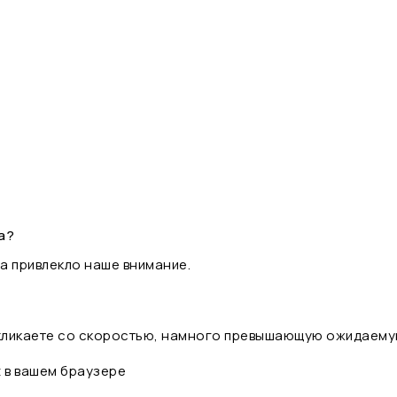
а?
а привлекло наше внимание.
 кликаете со скоростью, намного превышающую ожидаему
t в вашем браузере