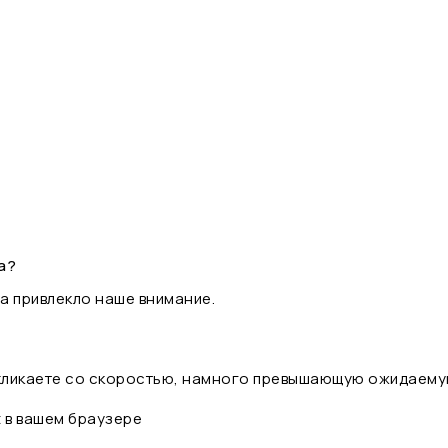
а?
а привлекло наше внимание.
 кликаете со скоростью, намного превышающую ожидаему
t в вашем браузере