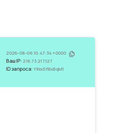
2026-08-06 10:47:34 +0000
Ваш IP:
216.73.217.127
ID запроса:
YlNxSfBxBqM1