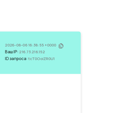
2026-08-06 16:38:55 +0000
Ваш IP:
216.73.216.152
ID запроса:
tcT0OoiZR0U1