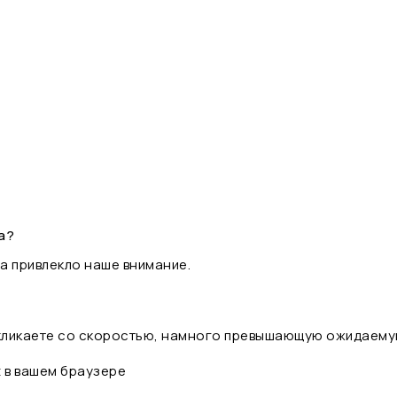
а?
а привлекло наше внимание.
 кликаете со скоростью, намного превышающую ожидаему
t в вашем браузере