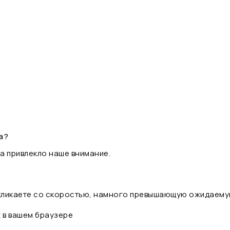
а?
а привлекло наше внимание.
 кликаете со скоростью, намного превышающую ожидаему
t в вашем браузере