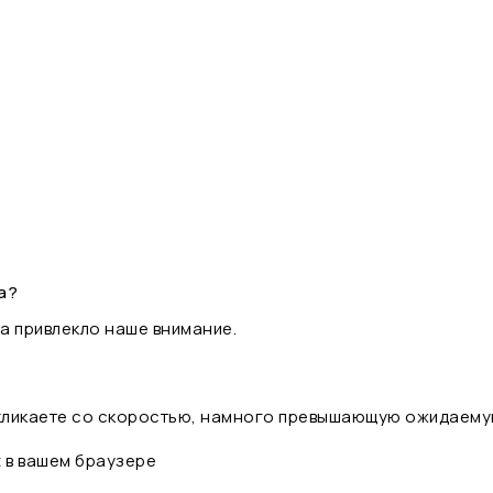
а?
а привлекло наше внимание.
 кликаете со скоростью, намного превышающую ожидаему
t в вашем браузере