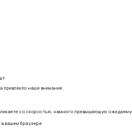
а?
а привлекло наше внимание.
 кликаете со скоростью, намного превышающую ожидаему
t в вашем браузере