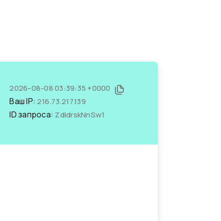
2026-08-08 03:39:35 +0000
Ваш IP:
216.73.217.139
ID запроса:
ZdIdrskNnSw1