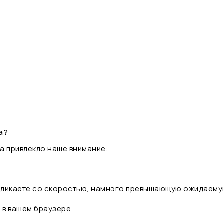
а?
а привлекло наше внимание.
 кликаете со скоростью, намного превышающую ожидаему
t в вашем браузере