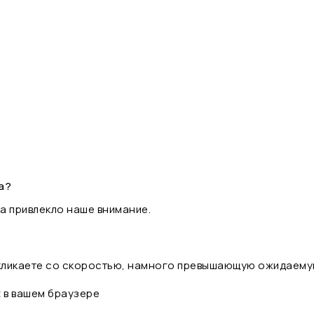
а?
а привлекло наше внимание.
 кликаете со скоростью, намного превышающую ожидаему
t в вашем браузере