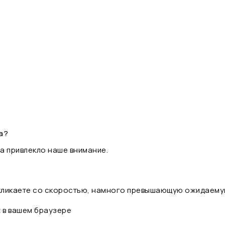
а?
а привлекло наше внимание.
 кликаете со скоростью, намного превышающую ожидаему
t в вашем браузере