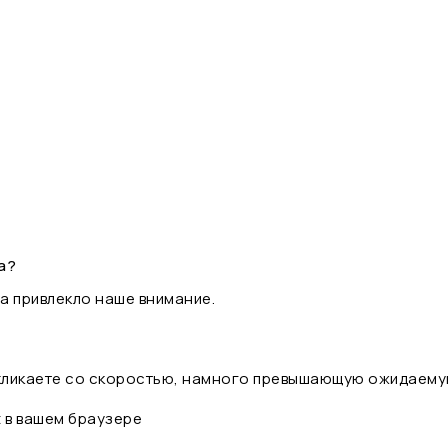
а?
а привлекло наше внимание.
 кликаете со скоростью, намного превышающую ожидаему
t в вашем браузере