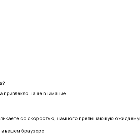
а?
а привлекло наше внимание.
 кликаете со скоростью, намного превышающую ожидаему
t в вашем браузере