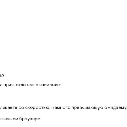
а?
а привлекло наше внимание.
 кликаете со скоростью, намного превышающую ожидаему
t в вашем браузере