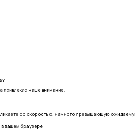
а?
а привлекло наше внимание.
 кликаете со скоростью, намного превышающую ожидаему
t в вашем браузере