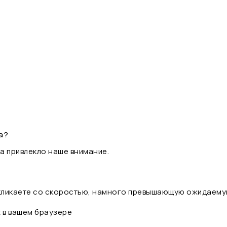
а?
а привлекло наше внимание.
 кликаете со скоростью, намного превышающую ожидаему
t в вашем браузере