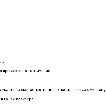
а?
а привлекло наше внимание.
 кликаете со скоростью, намного превышающую ожидаему
t в вашем браузере