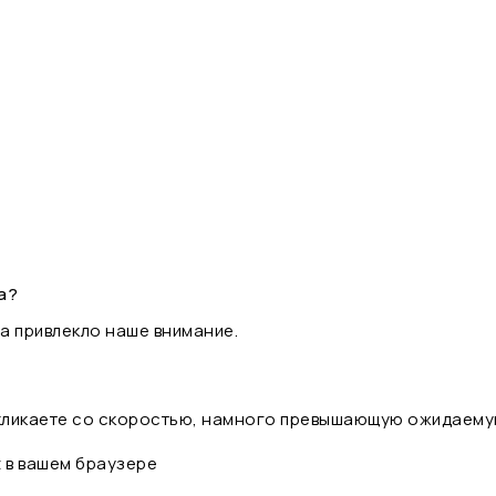
а?
а привлекло наше внимание.
 кликаете со скоростью, намного превышающую ожидаему
t в вашем браузере