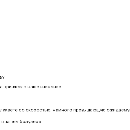
а?
а привлекло наше внимание.
 кликаете со скоростью, намного превышающую ожидаему
t в вашем браузере