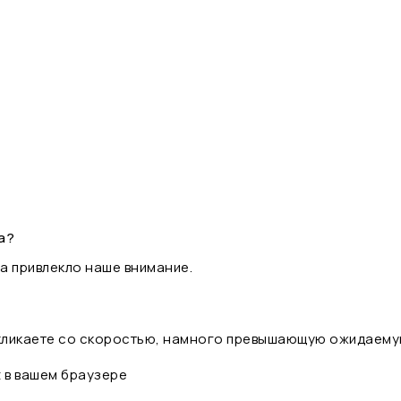
а?
а привлекло наше внимание.
 кликаете со скоростью, намного превышающую ожидаему
t в вашем браузере