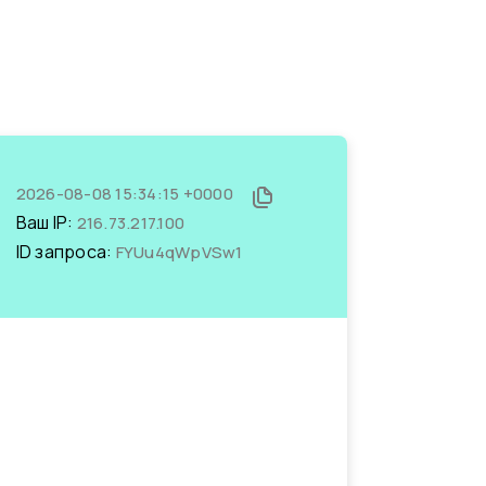
2026-08-08 15:34:15 +0000
Ваш IP:
216.73.217.100
ID запроса:
FYUu4qWpVSw1