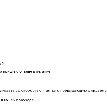
а?
а привлекло наше внимание.
 кликаете со скоростью, намного превышающую ожидаему
t в вашем браузере