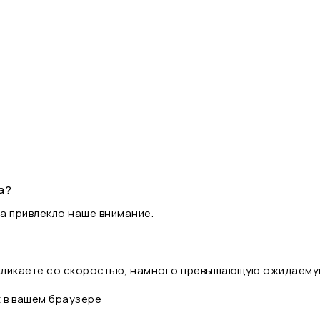
а?
а привлекло наше внимание.
 кликаете со скоростью, намного превышающую ожидаему
t в вашем браузере