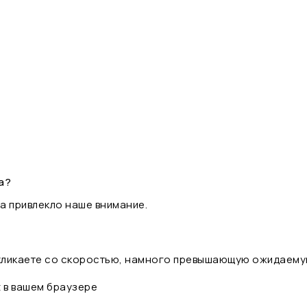
а?
а привлекло наше внимание.
 кликаете со скоростью, намного превышающую ожидаему
t в вашем браузере