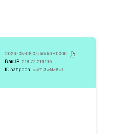
2026-08-08 03:50:50 +0000
Ваш IP:
216.73.216.136
ID запроса:
ooITj3wkM8c1