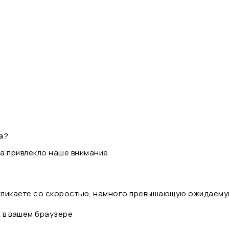
а?
а привлекло наше внимание.
 кликаете со скоростью, намного превышающую ожидаему
t в вашем браузере