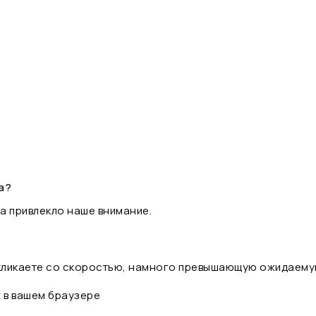
а?
а привлекло наше внимание.
 кликаете со скоростью, намного превышающую ожидаему
t в вашем браузере