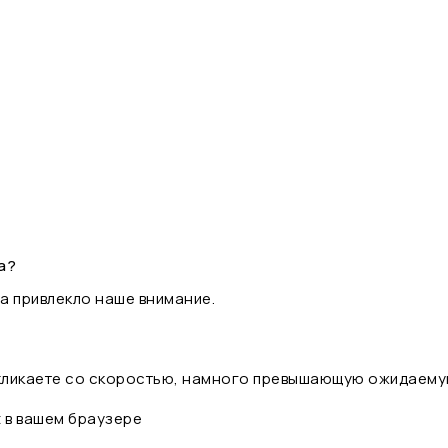
а?
а привлекло наше внимание.
 кликаете со скоростью, намного превышающую ожидаему
t в вашем браузере