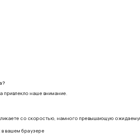
а?
а привлекло наше внимание.
 кликаете со скоростью, намного превышающую ожидаему
t в вашем браузере