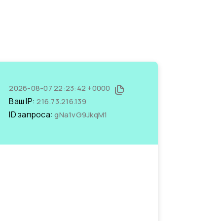
2026-08-07 22:23:42 +0000
Ваш IP:
216.73.216.139
ID запроса:
gNa1vG9JkqM1