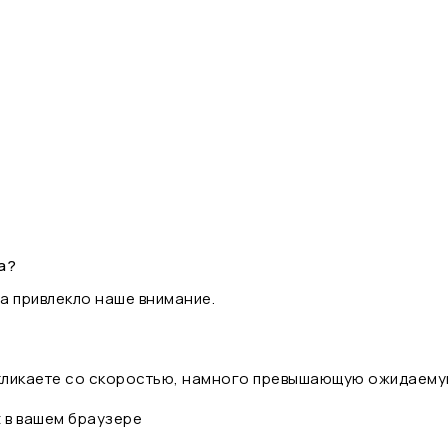
а?
а привлекло наше внимание.
 кликаете со скоростью, намного превышающую ожидаему
t в вашем браузере